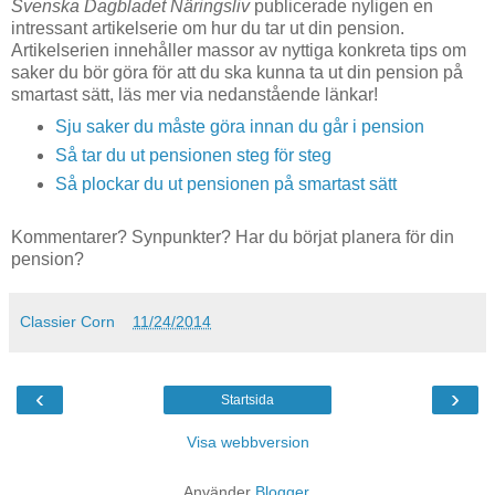
Svenska Dagbladet Näringsliv
publicerade nyligen en
intressant artikelserie om hur du tar ut din pension.
Artikelserien innehåller massor av nyttiga konkreta tips om
saker du bör göra för att du ska kunna ta ut din pension på
smartast sätt, läs mer via nedanstående länkar!
Sju saker du måste göra innan du går i pension
Så tar du ut pensionen steg för steg
Så plockar du ut pensionen på smartast sätt
Kommentarer? Synpunkter? Har du börjat planera för din
pension?
Classier Corn
11/24/2014
‹
›
Startsida
Visa webbversion
Använder
Blogger
.