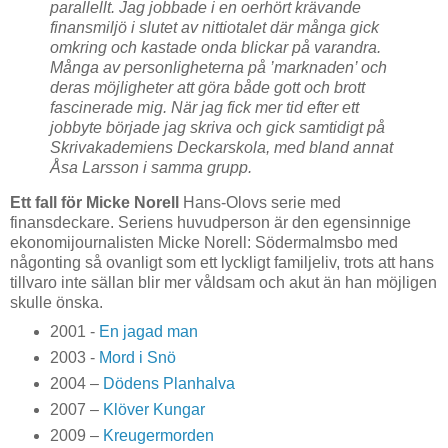
parallellt. Jag jobbade i en oerhört krävande
finansmiljö i slutet av nittiotalet där många gick
omkring och kastade onda blickar på varandra.
Många av personligheterna på ’marknaden’ och
deras möjligheter att göra både gott och brott
fascinerade mig. När jag fick mer tid efter ett
jobbyte började jag skriva och gick samtidigt på
Skrivakademiens Deckarskola, med bland annat
Åsa Larsson i samma grupp.
Ett fall för Micke Norell
Hans-Olovs serie med
finansdeckare. Seriens huvudperson är den egensinnige
ekonomijournalisten Micke Norell: Södermalmsbo med
någonting så ovanligt som ett lyckligt familjeliv, trots att hans
tillvaro inte sällan blir mer våldsam och akut än han möjligen
skulle önska.
2001 -
En jagad man
2003 -
Mord i Snö
2004 –
Dödens Planhalva
2007 –
Klöver Kungar
2009 –
Kreugermorden