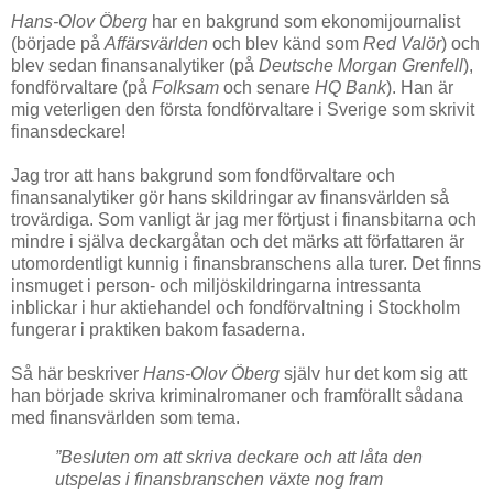
Hans-Olov Öberg
har en bakgrund som ekonomijournalist
(började på
Affärsvärlden
och blev känd som
Red Valör
) och
blev sedan finansanalytiker (på
Deutsche Morgan Grenfell
),
fondförvaltare (på
Folksam
och senare
HQ Bank
). Han är
mig veterligen den första fondförvaltare i Sverige som skrivit
finansdeckare!
Jag tror att hans bakgrund som fondförvaltare och
finansanalytiker gör hans skildringar av finansvärlden så
trovärdiga. Som vanligt är jag mer förtjust i finansbitarna och
mindre i själva deckargåtan och det märks att författaren är
utomordentligt kunnig i finansbranschens alla turer. Det finns
insmuget i person- och miljöskildringarna intressanta
inblickar i hur aktiehandel och fondförvaltning i Stockholm
fungerar i praktiken bakom fasaderna.
Så här beskriver
Hans-Olov Öberg
själv hur det kom sig att
han började skriva kriminalromaner och framförallt sådana
med finansvärlden som tema.
”Besluten om att skriva deckare och att låta den
utspelas i finansbranschen växte nog fram