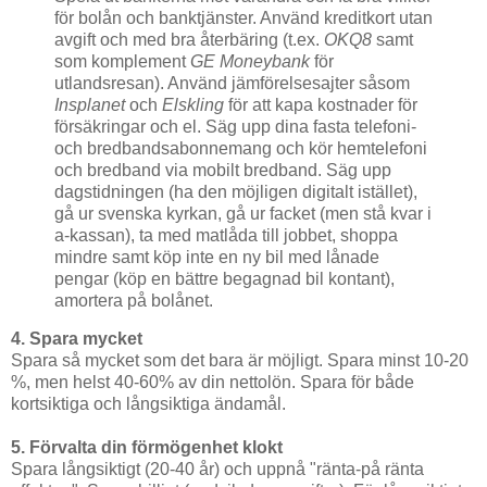
för bolån och banktjänster. Använd kreditkort utan
avgift och med bra återbäring (t.ex.
OKQ8
samt
som komplement
GE Moneybank
för
utlandsresan). Använd jämförelsesajter såsom
Insplanet
och
Elskling
för att kapa kostnader för
försäkringar och el. Säg upp dina fasta telefoni-
och bredbandsabonnemang och kör hemtelefoni
och bredband via mobilt bredband. Säg upp
dagstidningen (ha den möjligen digitalt istället),
gå ur svenska kyrkan, gå ur facket (men stå kvar i
a-kassan), ta med matlåda till jobbet, shoppa
mindre samt köp inte en ny bil med lånade
pengar (köp en bättre begagnad bil kontant),
amortera på bolånet.
4. Spara mycket
Spara så mycket som det bara är möjligt. Spara minst 10-20
%, men helst 40-60% av din nettolön. Spara för både
kortsiktiga och långsiktiga ändamål.
5. Förvalta din förmögenhet klokt
Spara långsiktigt (20-40 år) och uppnå "ränta-på ränta