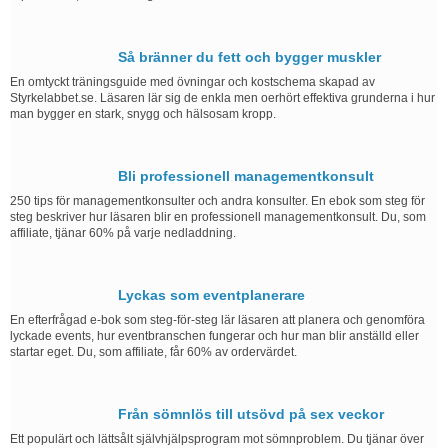
Så bränner du fett och bygger muskler
En omtyckt träningsguide med övningar och kostschema skapad av
Styrkelabbet.se. Läsaren lär sig de enkla men oerhört effektiva grunderna i hur
man bygger en stark, snygg och hälsosam kropp.
Bli professionell managementkonsult
250 tips för managementkonsulter och andra konsulter. En ebok som steg för
steg beskriver hur läsaren blir en professionell managementkonsult. Du, som
affiliate, tjänar 60% på varje nedladdning.
Lyckas som eventplanerare
En efterfrågad e-bok som steg-för-steg lär läsaren att planera och genomföra
lyckade events, hur eventbranschen fungerar och hur man blir anställd eller
startar eget. Du, som affiliate, får 60% av ordervärdet.
Från sömnlös till utsövd på sex veckor
Ett populärt och lättsålt självhjälpsprogram mot sömnproblem. Du tjänar över