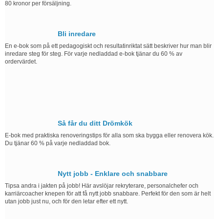
80 kronor per försäljning.
Bli inredare
En e-bok som på ett pedagogiskt och resultatinriktat sätt beskriver hur man blir
inredare steg för steg. För varje nedladdad e-bok tjänar du 60 % av
ordervärdet.
Så får du ditt Drömkök
E-bok med praktiska renoveringstips för alla som ska bygga eller renovera kök.
Du tjänar 60 % på varje nedladdad bok.
Nytt jobb - Enklare och snabbare
Tipsa andra i jakten på jobb! Här avslöjar rekryterare, personalchefer och
karriärcoacher knepen för att få nytt jobb snabbare. Perfekt för den som är helt
utan jobb just nu, och för den letar efter ett nytt.