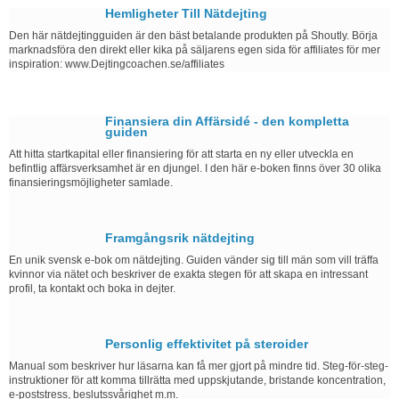
Hemligheter Till Nätdejting
Den här nätdejtingguiden är den bäst betalande produkten på Shoutly. Börja
marknadsföra den direkt eller kika på säljarens egen sida för affiliates för mer
inspiration: www.Dejtingcoachen.se/affiliates
Finansiera din Affärsidé - den kompletta
guiden
Att hitta startkapital eller finansiering för att starta en ny eller utveckla en
befintlig affärsverksamhet är en djungel. I den här e-boken finns över 30 olika
finansieringsmöjligheter samlade.
Framgångsrik nätdejting
En unik svensk e-bok om nätdejting. Guiden vänder sig till män som vill träffa
kvinnor via nätet och beskriver de exakta stegen för att skapa en intressant
profil, ta kontakt och boka in dejter.
Personlig effektivitet på steroider
Manual som beskriver hur läsarna kan få mer gjort på mindre tid. Steg-för-steg-
instruktioner för att komma tillrätta med uppskjutande, bristande koncentration,
e-poststress, beslutssvårighet m.m.