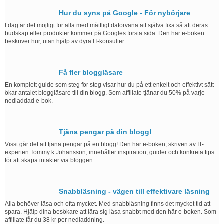
Hur du syns på Google - För nybörjare
I dag är det möjligt för alla med måttligt datorvana att själva fixa så att deras
budskap eller produkter kommer på Googles första sida. Den här e-boken
beskriver hur, utan hjälp av dyra IT-konsulter.
Få fler bloggläsare
En komplett guide som steg för steg visar hur du på ett enkelt och effektivt sätt
ökar antalet bloggläsare till din blogg. Som affiliate tjänar du 50% på varje
nedladdad e-bok.
Tjäna pengar på din blogg!
Visst går det att tjäna pengar på en blogg! Den här e-boken, skriven av IT-
experten Tommy k Johansson, innehåller inspiration, guider och konkreta tips
för att skapa intäkter via bloggen.
Snabbläsning - vägen till effektivare läsning
Alla behöver läsa och ofta mycket. Med snabbläsning finns det mycket tid att
spara. Hjälp dina besökare att lära sig läsa snabbt med den här e-boken. Som
affiliate får du 38 kr per nedladdning.