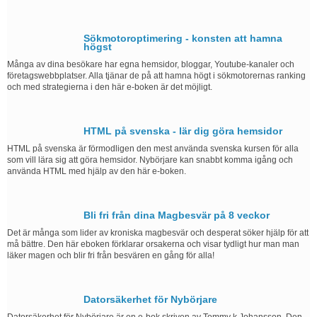
Sökmotoroptimering - konsten att hamna
högst
Många av dina besökare har egna hemsidor, bloggar, Youtube-kanaler och
företagswebbplatser. Alla tjänar de på att hamna högt i sökmotorernas ranking
och med strategierna i den här e-boken är det möjligt.
HTML på svenska - lär dig göra hemsidor
HTML på svenska är förmodligen den mest använda svenska kursen för alla
som vill lära sig att göra hemsidor. Nybörjare kan snabbt komma igång och
använda HTML med hjälp av den här e-boken.
Bli fri från dina Magbesvär på 8 veckor
Det är många som lider av kroniska magbesvär och desperat söker hjälp för att
må bättre. Den här eboken förklarar orsakerna och visar tydligt hur man man
läker magen och blir fri från besvären en gång för alla!
Datorsäkerhet för Nybörjare
Datorsäkerhet för Nybörjare är en e-bok skriven av Tommy k Johansson. Den