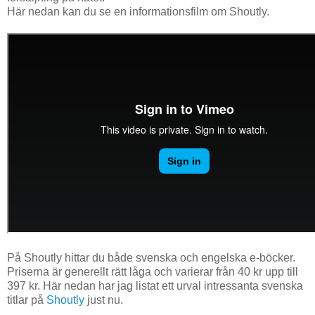
Här nedan kan du se en informationsfilm om Shoutly.
På Shoutly hittar du både svenska och engelska e-böcker.
Priserna är generellt rätt låga och varierar från 40 kr upp till
397 kr. Här nedan har jag listat ett urval intressanta svenska
titlar på
Shoutly
just nu.