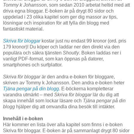
Tommy k Johansso
n, som sedan 2010 arbetat heltid med att
driva egna bloggar. E-boken är på drygt 80 sidor och
uppdelad i 23 olika kapitel som ger dig massor av tips,
lösningar och inspiration för att fylla din blogg med
fantastiskt material.
Skriva för bloggar
kostar just nu endast 99 kronor (ord. pris
179 kronor)! Du köper och laddar ner den direkt via den
populära och säkra tjänsten
Shoutly
. Boken laddas ner i
vanligt PDF-format, som kan öppnas på datorer,
smartphones och surfplattor.
Skriva för bloggar
är den andra e-boken för bloggare,
skriven av Tommy k Johansson. Den andra e-boken heter
Tjäna pengar på din blogg
. E-böckerna kompletterar
varandra utmärkt – med
Skriva för bloggar
lär du dig att
skapa innehåll som lockar läsare och
Tjäna pengar på din
blogg
hjälper dig att omvandla dina besök till intäkter.
Innehåll i e-boken
Här kommer en lista över alla kapitel som finns i e-boken
Skriva för bloggar. E-boken är på sammanlagt drygt 80 sidor