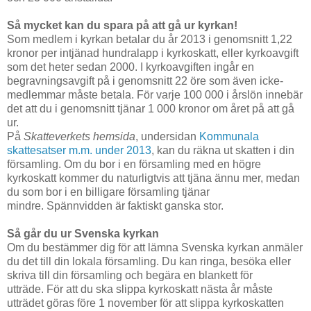
Så mycket kan du spara på att gå ur kyrkan!
Som medlem i kyrkan betalar du år 2013 i genomsnitt 1,22
kronor per intjänad hundralapp i kyrkoskatt, eller kyrkoavgift
som det heter sedan 2000. I kyrkoavgiften ingår en
begravningsavgift på i genomsnitt 22 öre som även icke-
medlemmar måste betala. För varje 100 000 i årslön innebär
det att du i genomsnitt tjänar 1 000 kronor om året på att gå
ur.
På
Skatteverkets hemsida
, undersidan
Kommunala
skattesatser m.m. under 2013
, kan du räkna ut skatten i din
församling. Om du bor i en församling med en högre
kyrkoskatt kommer du naturligtvis att tjäna ännu mer, medan
du som bor i en billigare församling tjänar
mindre. Spännvidden är faktiskt ganska stor.
Så går du ur Svenska kyrkan
Om du bestämmer dig för att lämna Svenska kyrkan anmäler
du det till din lokala församling. Du kan ringa, besöka eller
skriva till din församling och begära en blankett för
utträde. För att du ska slippa kyrkoskatt nästa år måste
utträdet göras före 1 november för att slippa kyrkoskatten