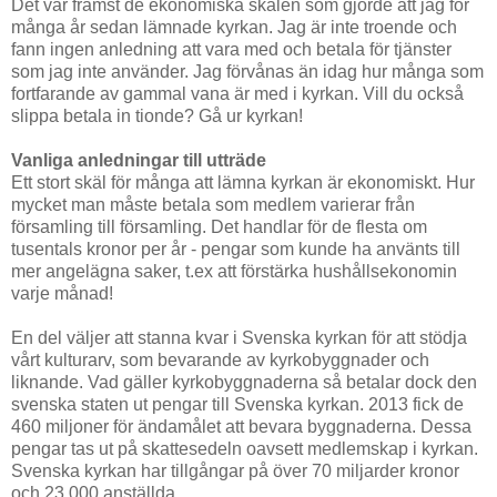
Det var främst de ekonomiska skälen som gjorde att jag för
många år sedan lämnade kyrkan. Jag är inte troende och
fann ingen anledning att vara med och betala för tjänster
som jag inte använder. Jag förvånas än idag hur många som
fortfarande av gammal vana är med i kyrkan. Vill du också
slippa betala in tionde? Gå ur kyrkan!
Vanliga anledningar till utträde
Ett stort skäl för många att lämna kyrkan är ekonomiskt. Hur
mycket man måste betala som medlem varierar från
församling till församling. Det handlar för de flesta om
tusentals kronor per år - pengar som kunde ha använts till
mer angelägna saker, t.ex att förstärka hushållsekonomin
varje månad!
En del väljer att stanna kvar i Svenska kyrkan för att stödja
vårt kulturarv, som bevarande av kyrkobyggnader och
liknande. Vad gäller kyrkobyggnaderna så betalar dock den
svenska staten ut pengar till Svenska kyrkan. 2013 fick de
460 miljoner för ändamålet att bevara byggnaderna. Dessa
pengar tas ut på skattesedeln oavsett medlemskap i kyrkan.
Svenska kyrkan har tillgångar på över 70 miljarder kronor
och 23 000 anställda.