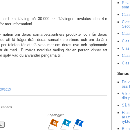
Priv
som 
Clas
nordiska tävling på 30.000 kr. Tävlingen avslutas den 4:e
Clas
ör mer information!
Sep
Clas
formation om deras samarbetspartners produkter och får deras
u att få frågor ifrån deras samarbetspartners och om du är i
Clas
 per telefon för att få veta mer om deras nya och spännande
Clas
 är du med i EuroAds nordiska tävling där en person vinner ett
 själv vad du använder pengarna till.
Clas
Clas
Senast
De v
oss 
09/2013
Vikt
ditt
Så f
a vänner!
Häls
Följ bloggen!
är u
rykt
Beta