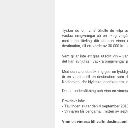
Tycker du om vin? Skulle du vilja avn
vackra omgivningar på en riktig ving
med i en tävling där du kan vinna en 
destination, till ett värde av 30 000 kr. 
Vem gillar inte ett glas utsökt vin – va
det kan avnjutas i vackra omgivningar på
Med denna undersökning ges en lycklig 
är en vinresa till en destination som d
Kalifornien, där idylliska landskap erbju
Delta i undersökning och vinn en vinresa 
Praktiskt info:
- Tävlingen slutar den 4 september 2013
- Vinnaren får pengarna i mitten av sep
Vinn
en vinresa till valfri destination!