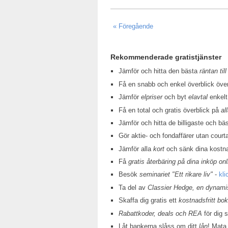
« Föregående
Rekommenderade gratistjänster
Jämför och hitta den bästa
räntan till
Få en snabb och enkel överblick öv
Jämför
elpriser
och byt
elavtal
enkelt
Få en total och gratis överblick på
al
Jämför och hitta de billigaste och bä
Gör aktie- och fondaffärer utan court
Jämför alla
kort
och sänk dina kostn
Få
gratis återbäring på dina inköp onl
Besök
seminariet "Ett rikare liv"
-
kli
Ta del av
Classier Hedge, en dynamis
Skaffa dig gratis ett
kostnadsfritt bo
Rabattkoder, deals och REA
för dig 
Låt bankerna slåss om ditt
lån
! Mata 