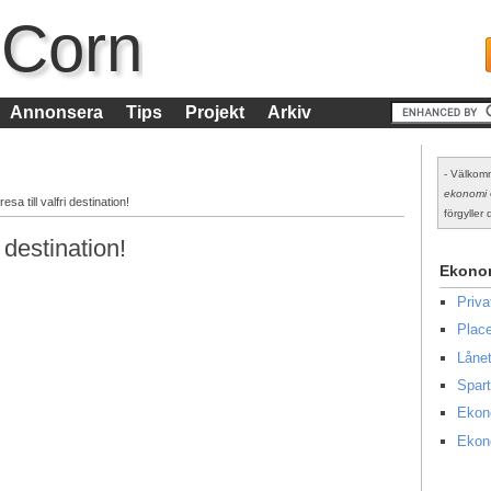
 Corn
Annonsera
Tips
Projekt
Arkiv
- Välkomm
ekonomi
esa till valfri destination!
förgyller d
i destination!
Ekono
Priv
Place
Lånet
Spart
Ekon
Ekon