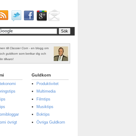
en till
Classier Corn
- en blogg om
och
guldkorn
som berikar dig och
in tillvaro!
mi
Guldkorn
atekonomi
Produktivitet
ringstips
Multimedia
ips
Filmtips
ips
Musiktips
omibloggar
Boktips
omi övrigt
Övriga Guldkorn