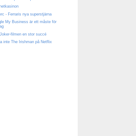
rnetkasinon
erc - Ferraris nya superstjärna
le My Business är ett måste för
tag
Joker-filmen en stor succé
a inte The Irishman på Netflix