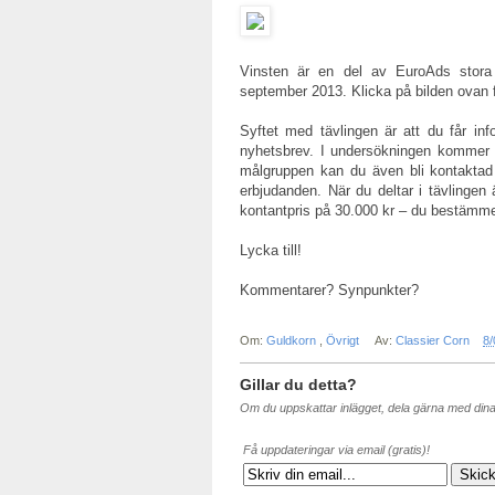
Vinsten är en del av EuroAds stora 
september 2013. Klicka på bilden ovan f
Syftet med tävlingen är att du får in
nyhetsbrev. I undersökningen kommer d
målgruppen kan du även bli kontaktad
erbjudanden. När du deltar i tävlingen
kontantpris på 30.000 kr – du bestämmer
Lycka till!
Kommentarer? Synpunkter?
Om:
Guldkorn
,
Övrigt
Av:
Classier Corn
8/
Gillar du detta?
Om du uppskattar inlägget, dela gärna med din
Få uppdateringar via email (gratis)!