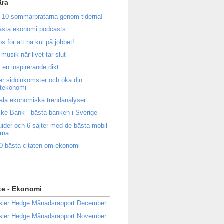
ära
 10 sommarpratarna genom tiderna!
ästa ekonomi podcasts
ps för att ha kul på jobbet!
musik när livet tar slut
 en inspirerande dikt
ler sidoinkomster och öka din
atekonomi
ala ekonomiska trendanalyser
ke Bank - bästa banken i Sverige
uider och 6 sajter med de bästa mobil-
rna
0 bästa citaten om ekonomi
te - Ekonomi
sier Hedge Månadsrapport December
sier Hedge Månadsrapport November