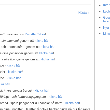
Inte
Lecl
Nästa »
Goog
före
Nya 
Miss
 ditt privatlån
hos
Privatlån24.se
!
er
din ekonomi
genom att
klicka här
!
 och kostnadsfritt genom att
klicka här
!
la
dina
pensioner
genom att
klicka här
!
sta
försäkringarna
genom att
klicka här
!
age -
klicka här
!
ader -
klicka här
!
ine
-
klicka här
!
cka här
!
k investeringsstrategi -
klicka här
!
kförings- och faktureringsprogram -
klicka här
!
som vill spara pengar när du handlar på nätet -
klicka här
!
in dina uppgifter. Därefter får olika banker bjuda på hur låg ränta