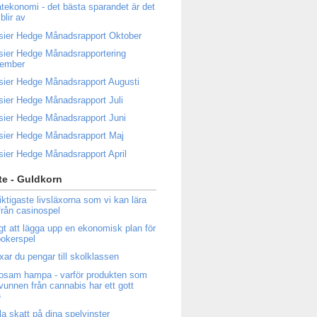
atekonomi - det bästa sparandet är det
blir av
sier Hedge Månadsrapport Oktober
sier Hedge Månadsrapportering
tember
sier Hedge Månadsrapport Augusti
sier Hedge Månadsrapport Juli
sier Hedge Månadsrapport Juni
sier Hedge Månadsrapport Maj
sier Hedge Månadsrapport April
e - Guldkorn
iktigaste livsläxorna som vi kan lära
från casinospel
igt att lägga upp en ekonomisk plan för
 pokerspel
ixar du pengar till skolklassen
osam hampa - varför produkten som
tvunnen från cannabis har ett gott
e
la skatt på dina spelvinster