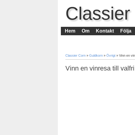
Classier
Hem
Om
Kontakt
Följa
Classier Corn
»
Guldkorn
»
Övrigt
»
Vinn en vinr
Vinn en vinresa till valfr