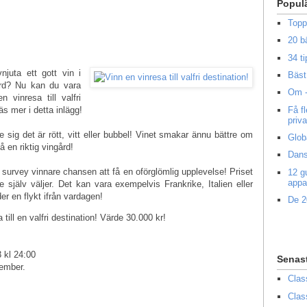
Popul
Topp
20 b
34 ti
juta ett gott vin i
Bäst 
ård? Nu kan du vara
Om -
vinresa till valfri
Få f
Läs mer i detta inlägg!
priv
re sig det är rött, vitt eller bubbel! Vinet smakar ännu bättre om
Glob
 en riktig vingård!
Dans
survey vinnare chansen att få en oförglömlig upplevelse! Priset
12 g
appa
e själv väljer. Det kan vara exempelvis Frankrike, Italien eller
der en flykt ifrån vardagen!
De 2
till en valfri destination! Värde 30.000 kr!
 kl 24:00
Senas
tember.
Clas
Clas