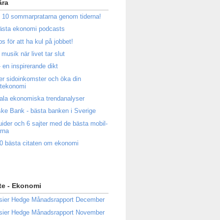
ära
 10 sommarpratarna genom tiderna!
ästa ekonomi podcasts
ps för att ha kul på jobbet!
musik när livet tar slut
 en inspirerande dikt
ler sidoinkomster och öka din
atekonomi
ala ekonomiska trendanalyser
ke Bank - bästa banken i Sverige
uider och 6 sajter med de bästa mobil-
rna
0 bästa citaten om ekonomi
te - Ekonomi
sier Hedge Månadsrapport December
sier Hedge Månadsrapport November