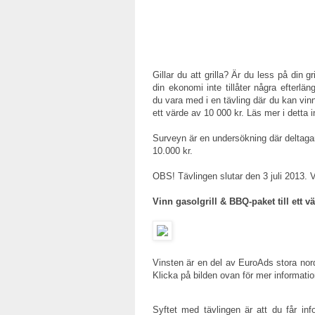
Gillar du att grilla? Är du less på din g
din ekonomi inte tillåter några efterlä
du vara med i en tävling där du kan vinn
ett värde av 10 000 kr. Läs mer i detta i
Surveyn är en undersökning där deltagar
10.000 kr.
OBS! Tävlingen slutar den 3 juli 2013. V
Vinn gasolgrill & BBQ-paket till ett v
Vinsten är en del av EuroAds stora nord
Klicka på bilden ovan för mer informatio
Syftet med tävlingen är att du får in