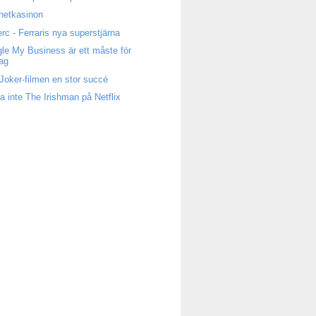
rnetkasinon
erc - Ferraris nya superstjärna
le My Business är ett måste för
tag
Joker-filmen en stor succé
a inte The Irishman på Netflix