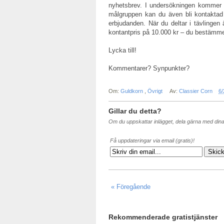
nyhetsbrev. I undersökningen kommer d
målgruppen kan du även bli kontaktad
erbjudanden. När du deltar i tävlingen
kontantpris på 10.000 kr – du bestämmer
Lycka till!
Kommentarer? Synpunkter?
Om:
Guldkorn
,
Övrigt
Av:
Classier Corn
6/
Gillar du detta?
Om du uppskattar inlägget, dela gärna med din
Få uppdateringar via email (gratis)!
« Föregående
Rekommenderade gratistjänster