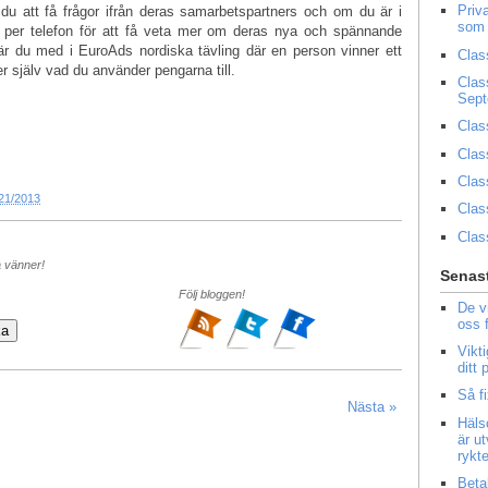
Priv
u att få frågor ifrån deras samarbetspartners och om du är i
som 
 per telefon för att få veta mer om deras nya och spännande
 är du med i EuroAds nordiska tävling där en person vinner ett
Clas
 själv vad du använder pengarna till.
Clas
Sep
Clas
Clas
Clas
21/2013
Clas
Clas
a vänner!
Senast
Följ bloggen!
De v
oss 
Vikt
ditt
Så f
Nästa »
Häls
är u
rykt
Beta