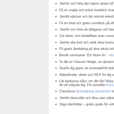
Jämför och hitta den bästa
räntan till
Få en snabb och enkel överblick öv
Jämför
elpriser
och byt
elavtal
enkelt
Få en total och gratis överblick på
al
Jämför och hitta de billigaste och bä
Gör aktie- och fondaffärer utan court
Jämför alla
kort
och sänk dina kostn
Få
gratis återbäring på dina inköp onl
Besök
seminariet "Ett rikare liv"
-
kli
Ta del av
Classier Hedge, en dynamis
Skaffa dig gratis ett
kostnadsfritt bo
Rabattkoder, deals och REA
för dig 
Låt bankerna slåss om ditt
lån
! Mata 
de vill erbjuda dig. För
privatlån
klick
Checklista
flyttstädning Stockholm
hä
Jämför blancolån och låna utan säke
Slipp däckböter – gratis guide för v