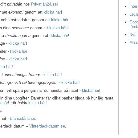
 ditt privatlån
hos
Privatlån24.se
!
Inte
er
din ekonomi
genom att
klicka här
!
Lecl
 och kostnadsfritt genom att
klicka här
!
Goog
före
la
dina
pensioner
genom att
klicka här
!
Nya 
sta
försäkringarna
genom att
klicka här
!
Miss
age -
klicka här
!
ader -
klicka här
!
ine
-
klicka här
!
cka här
!
k investeringsstrategi -
klicka här
!
kförings- och faktureringsprogram -
klicka här
!
som vill spara pengar när du handlar på nätet -
klicka här
!
in dina uppgifter. Därefter får olika banker bjuda på hur låg ränta
a här
! För
bolån
klicka här
!
r.
rhet -
Blancolåna.se
.
interdäck datum –
Vinterdäckdatum.se
.