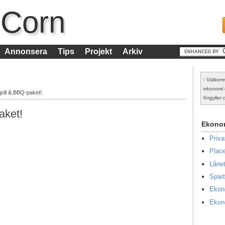
 Corn
Annonsera
Tips
Projekt
Arkiv
- Välkomm
ekonomi
grill & BBQ-paket!
förgyller d
aket!
Ekono
Priv
Place
Lånet
Spart
Ekon
Ekon