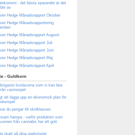
atekonomi - det bästa sparandet är det
blir av
sier Hedge Månadsrapport Oktober
sier Hedge Månadsrapportering
tember
sier Hedge Månadsrapport Augusti
sier Hedge Månadsrapport Juli
sier Hedge Månadsrapport Juni
sier Hedge Månadsrapport Maj
sier Hedge Månadsrapport April
e - Guldkorn
iktigaste livsläxorna som vi kan lära
från casinospel
igt att lägga upp en ekonomisk plan för
 pokerspel
ixar du pengar till skolklassen
osam hampa - varför produkten som
tvunnen från cannabis har ett gott
e
la skatt på dina spelvinster