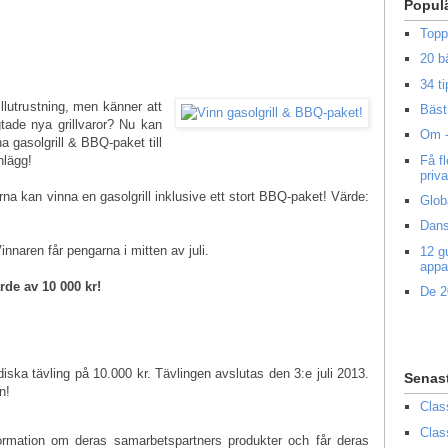
Popul
Topp
20 b
34 ti
rillutrustning, men känner att
Bäst 
ngtade nya grillvaror? Nu kan
Om -
a gasolgrill & BBQ-paket till
Få f
nlägg!
priv
na kan vinna en gasolgrill inklusive ett stort BBQ-paket! Värde:
Glob
Dans
innaren får pengarna i mitten av juli.
12 g
appa
ärde av 10 000 kr!
De 2
iska tävling på 10.000 kr. Tävlingen avslutas den 3:e juli 2013.
Senas
n!
Clas
Clas
formation om deras samarbetspartners produkter och får deras