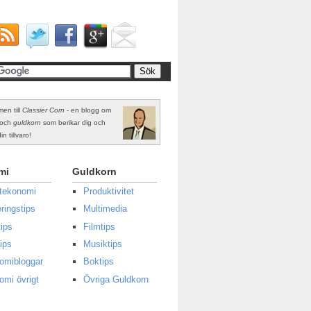
en till
Classier Corn
- en blogg om
och
guldkorn
som berikar dig och
in tillvaro!
mi
Guldkorn
atekonomi
Produktivitet
ringstips
Multimedia
ips
Filmtips
ips
Musiktips
omibloggar
Boktips
omi övrigt
Övriga Guldkorn