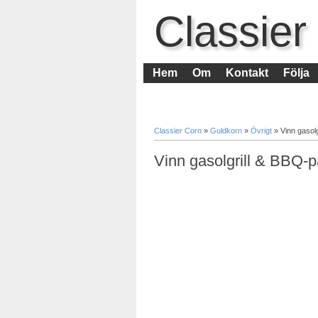
Classier
Hem
Om
Kontakt
Följa
Classier Corn
»
Guldkorn
»
Övrigt
»
Vinn gasol
Vinn gasolgrill & BBQ-p