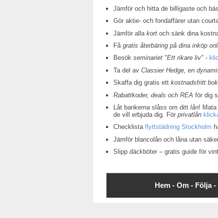
Jämför och hitta de billigaste och bä
Gör aktie- och fondaffärer utan court
Jämför alla
kort
och sänk dina kostn
Få
gratis återbäring på dina inköp onl
Besök
seminariet "Ett rikare liv"
-
kli
Ta del av
Classier Hedge, en dynamis
Skaffa dig gratis ett
kostnadsfritt bo
Rabattkoder, deals och REA
för dig 
Låt bankerna slåss om ditt
lån
! Mata 
de vill erbjuda dig. För
privatlån
klick
Checklista
flyttstädning Stockholm
hä
Jämför blancolån och låna utan säke
Slipp däckböter – gratis guide för v
Hem -
Om -
Följa -