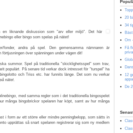
Popul
Topp
20 b
34 ti
an en liknande diskussion som "arv eller miljö". Det här
Bäst 
inebingo eller bingo som spelas på nätet!
Om -
Få f
ier/fonder, andra på spel. Den gemensamma nämnaren är
priv
h förtjusningen över spänningen under vägen dit!
Glob
ska summor. Spel på traditionella "skicklighetsspel" som trav,
Dans
rit populärt. På senare tid verkar dock intresset för "turspel" ha
, bingolotto och Triss etc. har funnits länge. Det som nu verkar
12 g
appa
på nätet
.
De 2
nlinebingo
, med samma regler som i det traditionella bingospelet
ur många bingobrickor spelaren har köpt, samt av hur många
Senas
st i form av ett större eller mindre penningbelopp, som sätts in
Clas
onto upprättas så snart spelaren registrerar sig som ny medlem
Clas