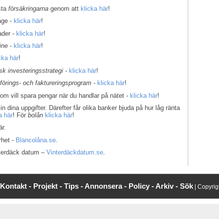
sta
försäkringarna
genom att
klicka här
!
age -
klicka här
!
ader -
klicka här
!
ine
-
klicka här
!
cka här
!
k investeringsstrategi -
klicka här
!
kförings- och faktureringsprogram -
klicka här
!
som vill spara pengar när du handlar på nätet -
klicka här
!
in dina uppgifter. Därefter får olika banker bjuda på hur låg ränta
a här
! För
bolån
klicka här
!
r.
rhet -
Blancolåna.se
.
interdäck datum –
Vinterdäckdatum.se
.
Kontakt -
Projekt -
Tips -
Annonsera -
Policy -
Arkiv -
Sök
| Copyri