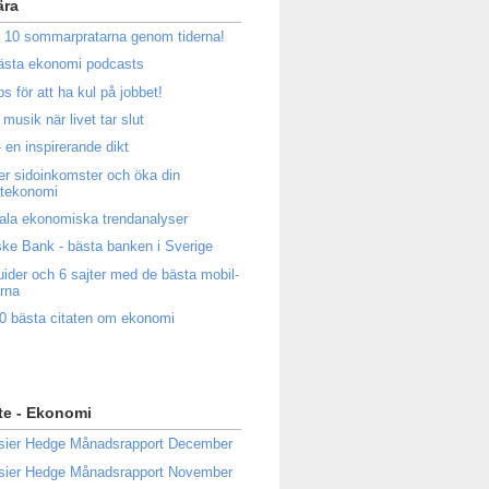
ära
 10 sommarpratarna genom tiderna!
ästa ekonomi podcasts
ps för att ha kul på jobbet!
musik när livet tar slut
 en inspirerande dikt
ler sidoinkomster och öka din
atekonomi
ala ekonomiska trendanalyser
ke Bank - bästa banken i Sverige
uider och 6 sajter med de bästa mobil-
rna
0 bästa citaten om ekonomi
te - Ekonomi
sier Hedge Månadsrapport December
sier Hedge Månadsrapport November