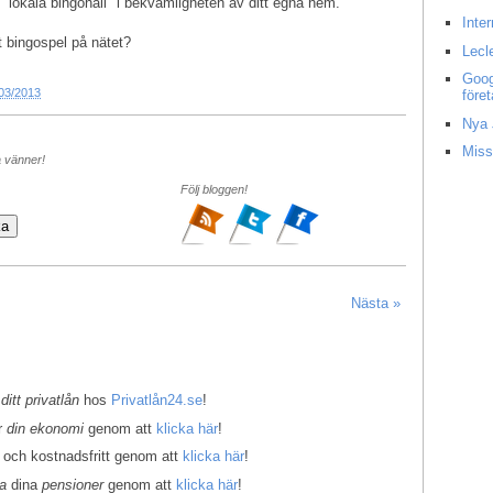
n "lokala bingohall" i bekvämligheten av ditt egna hem.
Inte
 bingospel på nätet?
Lecl
Goog
03/2013
före
Nya 
Miss
a vänner!
Följ bloggen!
Nästa »
 ditt privatlån
hos
Privatlån24.se
!
er
din ekonomi
genom att
klicka här
!
 och kostnadsfritt genom att
klicka här
!
la
dina
pensioner
genom att
klicka här
!