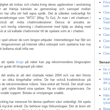
Priv
ighet att mötas och chatta kring deras upplevelser i anslutning
som 
l för att främja känslan av gemenskap och samspel mellan
Clas
um har ofta sitt helt egna språk. Det är således sedvanligt för
bemärkningar som "WTG" (Way To Go). Är man i ett chattrum i
Clas
Sep
ckså att möta chattmoderatorer. Dessa är ansatta av
d och trevlig stämning i chattrummet med hjälp av dialog med
Clas
 ut så kallade chattvinster till de spelare som är i chatten.
Clas
e spel utöver de som bingon erbjuder. Internetbingon har fått sin
Clas
r bingorummen på Internet olika sidospel som spelarna kan roa
Clas
bollarna skall trilla ner.
Clas
a att spela
bingo
på nätet kan jag rekommendera bingosajten
Senast
r guide till bingospel på nätet.
De v
oss 
del andra är att den startade redan 2004 och var den första
Vikt
av olika bingohallar online. De har också kvalitetskrav på
ditt
 de rekommenderar måste: Vara enkel att förstå. Det skall vara
ett gott rykte ibland sina spelare. Ha en säker programvara. Ge
Så f
snabb support. Betala ut vinstpengar snabbt.
Häls
är u
ling har intresset för denna spelform växt ordentligt. Att spela
rykt
kså mycket enkelt. Du behöver inga förkunskaper. Det är även ett
Beta