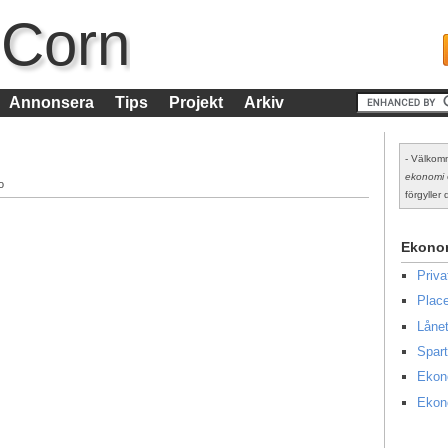
 Corn
Annonsera
Tips
Projekt
Arkiv
- Välkomm
ekonomi
o
förgyller d
Ekono
Priv
Place
Lånet
Spart
Ekon
Ekon