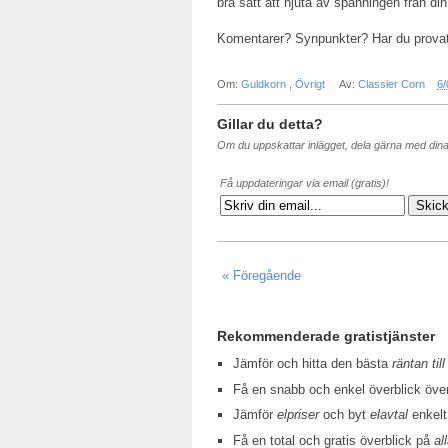
bra sätt att njuta av spänningen från di
Komentarer? Synpunkter? Har du provat
Om:
Guldkorn
,
Övrigt
Av:
Classier Corn
6/
Gillar du detta?
Om du uppskattar inlägget, dela gärna med din
Få uppdateringar via email (gratis)!
« Föregående
Rekommenderade gratistjänster
Jämför och hitta den bästa
räntan till
Få en snabb och enkel överblick öv
Jämför
elpriser
och byt
elavtal
enkelt
Få en total och gratis överblick på
al