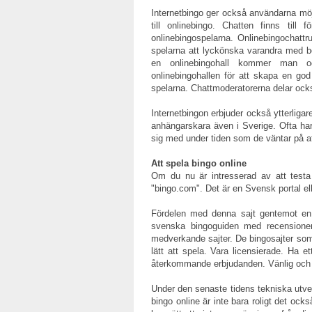
Internetbingo ger också användarna möjl
till onlinebingo. Chatten finns til
onlinebingospelarna. Onlinebingochattr
spelarna att lyckönska varandra med 
en onlinebingohall kommer man o
onlinebingohallen för att skapa en go
spelarna. Chattmoderatorerna delar också
Internetbingon erbjuder också ytterligar
anhängarskara även i Sverige. Ofta ha
sig med under tiden som de väntar på att 
Att spela bingo online
Om du nu är intresserad av att test
"bingo.com". Det är en Svensk portal elle
Fördelen med denna sajt gentemot en 
svenska bingoguiden med recensioner 
medverkande sajter. De bingosajter som
lätt att spela. Vara licensierade. Ha 
återkommande erbjudanden. Vänlig och 
Under den senaste tidens tekniska utveck
bingo online är inte bara roligt det oc