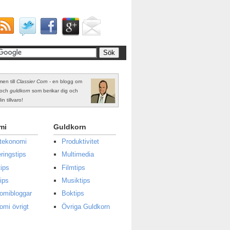
en till
Classier Corn
- en blogg om
och
guldkorn
som berikar dig och
in tillvaro!
mi
Guldkorn
atekonomi
Produktivitet
ringstips
Multimedia
ips
Filmtips
ips
Musiktips
omibloggar
Boktips
omi övrigt
Övriga Guldkorn