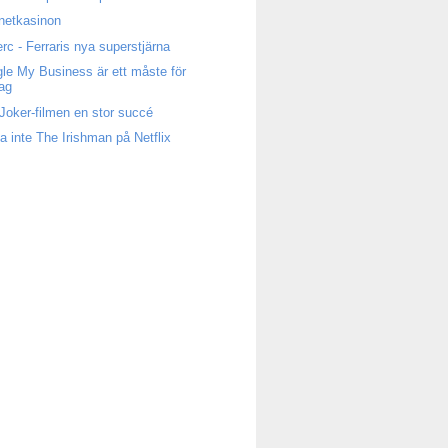
rnetkasinon
erc - Ferraris nya superstjärna
le My Business är ett måste för
tag
Joker-filmen en stor succé
a inte The Irishman på Netflix