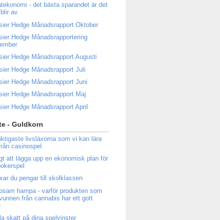
atekonomi - det bästa sparandet är det
blir av
sier Hedge Månadsrapport Oktober
sier Hedge Månadsrapportering
tember
sier Hedge Månadsrapport Augusti
sier Hedge Månadsrapport Juli
sier Hedge Månadsrapport Juni
sier Hedge Månadsrapport Maj
sier Hedge Månadsrapport April
e - Guldkorn
iktigaste livsläxorna som vi kan lära
från casinospel
igt att lägga upp en ekonomisk plan för
 pokerspel
ixar du pengar till skolklassen
osam hampa - varför produkten som
tvunnen från cannabis har ett gott
e
la skatt på dina spelvinster