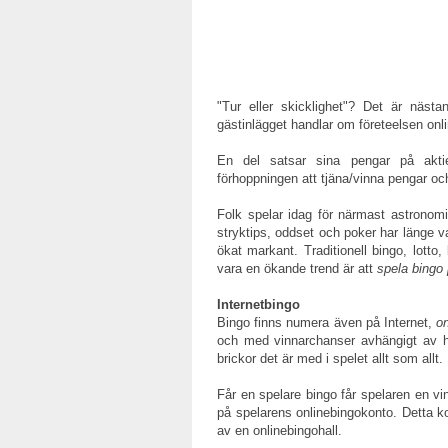
"Tur eller skicklighet"? Det är näst
gästinlägget handlar om företeelsen onl
En del satsar sina pengar på akt
förhoppningen att tjäna/vinna pengar oc
Folk spelar idag för närmast astronomi
stryktips, oddset och poker har länge va
ökat markant. Traditionell bingo, lotto
vara en ökande trend är att
spela bingo 
Internetbingo
Bingo finns numera även på Internet,
o
och med vinnarchanser avhängigt av h
brickor det är med i spelet allt som allt.
Får en spelare bingo får spelaren en vin
på spelarens onlinebingokonto. Detta k
av en onlinebingohall.