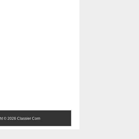
ght ©
2026 Classier Corn