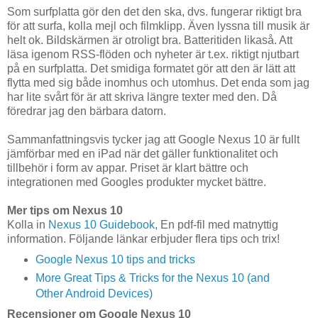
Som surfplatta gör den det den ska, dvs. fungerar riktigt bra
för att surfa, kolla mejl och filmklipp. Även lyssna till musik är
helt ok. Bildskärmen är otroligt bra. Batteritiden likaså. Att
läsa igenom RSS-flöden och nyheter är t.ex. riktigt njutbart
på en surfplatta. Det smidiga formatet gör att den är lätt att
flytta med sig både inomhus och utomhus. Det enda som jag
har lite svårt för är att skriva längre texter med den. Då
föredrar jag den bärbara datorn.
Sammanfattningsvis tycker jag att Google Nexus 10 är fullt
jämförbar med en iPad när det gäller funktionalitet och
tillbehör i form av appar. Priset är klart bättre och
integrationen med Googles produkter mycket bättre.
Mer tips om Nexus 10
Kolla in
Nexus 10 Guidebook
, En pdf-fil med matnyttig
information. Följande länkar erbjuder flera tips och trix!
Google Nexus 10 tips and tricks
More Great Tips & Tricks for the Nexus 10 (and
Other Android Devices)
Recensioner om Google Nexus 10