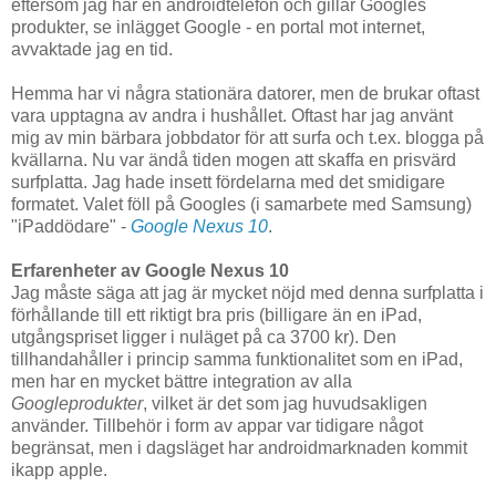
eftersom jag har en androidtelefon och gillar Googles
produkter, se inlägget Google - en portal mot internet,
avvaktade jag en tid.
Hemma har vi några stationära datorer, men de brukar oftast
vara upptagna av andra i hushållet. Oftast har jag använt
mig av min bärbara jobbdator för att surfa och t.ex. blogga på
kvällarna. Nu var ändå tiden mogen att skaffa en prisvärd
surfplatta. Jag hade insett fördelarna med det smidigare
formatet. Valet föll på Googles (i samarbete med Samsung)
"iPaddödare" -
Google Nexus 10
.
Erfarenheter av Google Nexus 10
Jag måste säga att jag är mycket nöjd med denna surfplatta i
förhållande till ett riktigt bra pris (billigare än en iPad,
utgångspriset ligger i nuläget på ca 3700 kr). Den
tillhandahåller i princip samma funktionalitet som en iPad,
men har en mycket bättre integration av alla
Googleprodukter
, vilket är det som jag huvudsakligen
använder. Tillbehör i form av appar var tidigare något
begränsat, men i dagsläget har androidmarknaden kommit
ikapp apple.