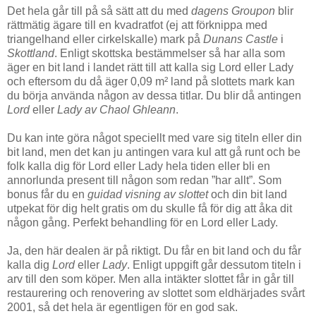
Det hela går till på så sätt att du med
dagens Groupon
blir
rättmätig ägare till en kvadratfot (ej att förknippa med
triangelhand eller cirkelskalle) mark på
Dunans Castle
i
Skottland
. Enligt skottska bestämmelser så har alla som
äger en bit land i landet rätt till att kalla sig Lord eller Lady
och eftersom du då äger 0,09 m² land på slottets mark kan
du börja använda någon av dessa titlar. Du blir då antingen
Lord
eller
Lady av Chaol Ghleann
.
Du kan inte göra något speciellt med vare sig titeln eller din
bit land, men det kan ju antingen vara kul att gå runt och be
folk kalla dig för Lord eller Lady hela tiden eller bli en
annorlunda present till någon som redan ”har allt”. Som
bonus får du en
guidad visning av slottet
och din bit land
utpekat för dig helt gratis om du skulle få för dig att åka dit
någon gång. Perfekt behandling för en Lord eller Lady.
Ja, den här dealen är på riktigt. Du får en bit land och du får
kalla dig
Lord
eller
Lady
. Enligt uppgift går dessutom titeln i
arv till den som köper. Men alla intäkter slottet får in går till
restaurering och renovering av slottet som eldhärjades svårt
2001, så det hela är egentligen för en god sak.