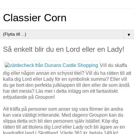
Classier Corn
▼
Så enkelt blir du en Lord eller en Lady!
Vill du skaffa
dig eller någon annan en schysst titel? Vill du ha rätten till att
kalla dig Lord eller Lady för en symbolisk summa? Eller vill
du ge bort den perfekta julklappen till den eller de som ändå
har det mesta? Läs mer i detta inlägg om ett fantastiskt
erbjudande på Groupon!
Att träffa på personer som anser sig vara förmer än andra
kan vara väldigt irriterande. Med
dagens Groupon
kan du
slippa detta och bli den personen själv istället: Köp dig
rätten till att titulera dig
Lord
eller
Lady
och bli ägare av en
kvadratfot land i
Skottland
. Värde 361 kr, betala 149 kr!