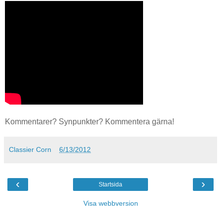
Kommentarer? Synpunkter? Kommentera gärna!
Classier Corn
6/13/2012
‹
›
Startsida
Visa webbversion