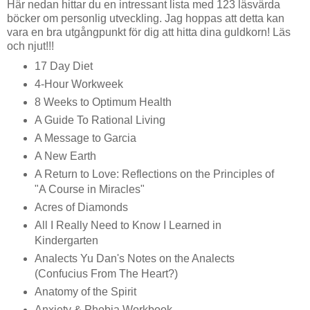
Här nedan hittar du en intressant lista med 123 läsvärda
böcker om personlig utveckling. Jag hoppas att detta kan
vara en bra utgångpunkt för dig att hitta dina guldkorn! Läs
och njut!!!
17 Day Diet
4-Hour Workweek
8 Weeks to Optimum Health
A Guide To Rational Living
A Message to Garcia
A New Earth
A Return to Love: Reflections on the Principles of
"A Course in Miracles"
Acres of Diamonds
All I Really Need to Know I Learned in
Kindergarten
Analects Yu Dan's Notes on the Analects
(Confucius From The Heart?)
Anatomy of the Spirit
Anxiety & Phobia Workbook