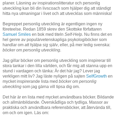
planer. Läsning av inspirationslitteratur och personlig
utveckling kan bli din livscoach som hjälper dig att ständigt
hitta nya utmaningar i livet och att utvecklas som människa!
Begreppet personlig utveckling är egentligen ingen ny
företeelse. Redan 1859 skrev den Skottske författaren
Samuel Smiles
en bok med titeln
Self-Help
. Nu finns det en
hel genre av populärvetenskapliga psykologiböcker som
handlar om
att hjälpa sig själv
, eller, på mer ledig svenska:
böcker om personlig utveckling
.
Jag gillar böcker om personlig utveckling som inspirerar till
stora tankar i den lilla världen, och får mig att stanna upp en
stund i vardagen och tänka: Är det här jag? Lever jag
verkligen mitt liv? Jag läste nyligen på sajten
SelfGrowth
en
mycket inspirerande lista med
böcker om personlig
utveckling
som jag gärna vill tipsa dig om.
Det här är en lista med mycket användbara böcker. Bildande
och allmänbildande. Överskådliga och tydliga. Massor av
praktiska och användbara referensböcker, att återvända till,
om och om igen. Läs om: