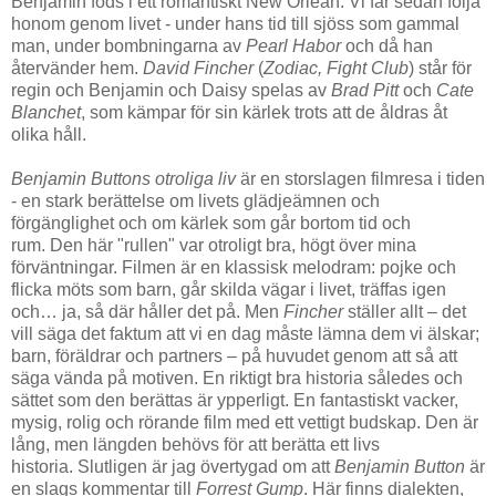
Benjamin föds i ett romantiskt New Orlean. Vi får sedan följa
honom genom livet - under hans tid till sjöss som gammal
man, under bombningarna av
Pearl Habor
och då han
återvänder hem.
David Fincher
(
Zodiac, Fight Club
) står för
regin och Benjamin och Daisy spelas av
Brad Pitt
och
Cate
Blanchet
, som kämpar för sin kärlek trots att de åldras åt
olika håll.
Benjamin Buttons otroliga liv
är en storslagen filmresa i tiden
- en stark berättelse om livets glädjeämnen och
förgänglighet och om kärlek som går bortom tid och
rum. Den här "rullen" var otroligt bra, högt över mina
förväntningar. Filmen är en klassisk melodram: pojke och
flicka möts som barn, går skilda vägar i livet, träffas igen
och… ja, så där håller det på. Men
Fincher
ställer allt – det
vill säga det faktum att vi en dag måste lämna dem vi älskar;
barn, föräldrar och partners – på huvudet genom att så att
säga vända på motiven. En riktigt bra historia således och
sättet som den berättas är ypperligt. En fantastiskt vacker,
mysig, rolig och rörande film med ett vettigt budskap. Den är
lång, men längden behövs för att berätta ett livs
historia. Slutligen är jag övertygad om att
Benjamin Button
är
en slags kommentar till
Forrest Gump
. Här finns dialekten,