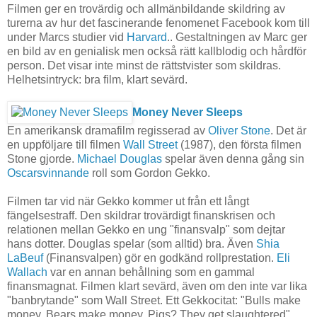
Filmen ger en trovärdig och allmänbildande skildring av
turerna av hur det fascinerande fenomenet Facebook kom till
under Marcs studier vid
Harvard
.. Gestaltningen av Marc ger
en bild av en genialisk men också rätt kallblodig och hårdför
person. Det visar inte minst de rättstvister som skildras.
Helhetsintryck: bra film, klart sevärd.
Money Never Sleeps
En amerikansk dramafilm regisserad av
Oliver Stone
. Det är
en uppföljare till filmen
Wall Street
(1987), den första filmen
Stone gjorde.
Michael Douglas
spelar även denna gång sin
Oscarsvinnande
roll som Gordon Gekko.
Filmen tar vid när Gekko kommer ut från ett långt
fängelsestraff. Den skildrar trovärdigt finanskrisen och
relationen mellan Gekko en ung "finansvalp" som dejtar
hans dotter. Douglas spelar (som alltid) bra. Även
Shia
LaBeuf
(Finansvalpen) gör en godkänd rollprestation.
Eli
Wallach
var en annan behållning som en gammal
finansmagnat. Filmen klart sevärd, även om den inte var lika
"banbrytande" som Wall Street. Ett Gekkocitat: "Bulls make
money. Bears make money. Pigs? They get slaughtered".