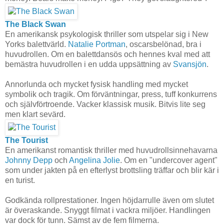
The Black Swan
En amerikansk psykologisk thriller som utspelar sig i New
Yorks balettvärld.
Natalie Portman
, oscarsbelönad, bra i
huvudrollen. Om en balettdansös och hennes kval med att
bemästra huvudrollen i en udda uppsättning av
Svansjön
.
Annorlunda och mycket fysisk handling med mycket
symbolik och tragik. Om förväntningar, press, tuff konkurrens
och självförtroende. Vacker klassisk musik. Bitvis lite seg
men klart sevärd.
The Tourist
En amerikanst romantisk thriller med huvudrollsinnehavarna
Johnny Depp
och
Angelina Jolie
. Om en "undercover agent"
som under jakten på en efterlyst brottsling träffar och blir kär i
en turist.
Godkända rollprestationer. Ingen höjdarrulle även om slutet
är överaskande. Snyggt filmat i vackra miljöer. Handlingen
var dock för tunn. Sämst av de fem filmerna.