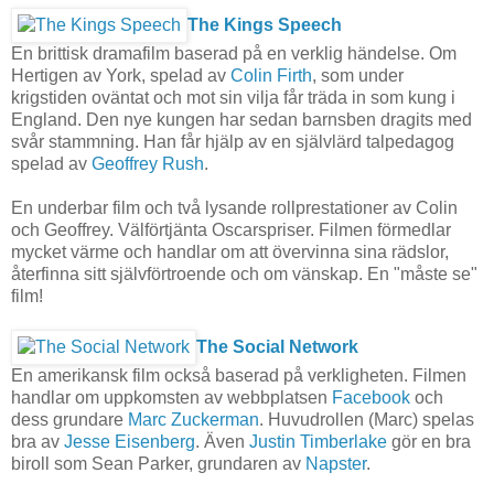
The Kings Speech
En brittisk dramafilm baserad på en verklig händelse. Om
Hertigen av York, spelad av
Colin Firth
, som under
krigstiden oväntat och mot sin vilja får träda in som kung i
England. Den nye kungen har sedan barnsben dragits med
svår stammning. Han får hjälp av en självlärd talpedagog
spelad av
Geoffrey Rush
.
En underbar film och två lysande rollprestationer av Colin
o
ch Geoffrey. Välförtjänta Oscarspriser. Filmen förmedlar
mycket värme och handlar om att övervinna sina rädslor,
återfinna sitt självförtroende och om vänskap. En "måste se"
film!
The Social Network
En amerikansk film också baserad på verkligheten. Filmen
handlar om uppkomsten av webbplatsen
Facebook
och
dess grundare
Marc Zuckerman
. Huvudrollen (Marc) spelas
bra av
Jesse Eisenberg
. Även
Justin Timberlake
gör en bra
biroll som Sean Parker, grundaren av
Napster
.