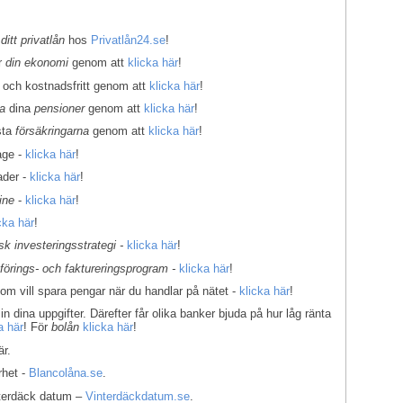
 ditt privatlån
hos
Privatlån24.se
!
er
din ekonomi
genom att
klicka här
!
 och kostnadsfritt genom att
klicka här
!
la
dina
pensioner
genom att
klicka här
!
sta
försäkringarna
genom att
klicka här
!
age -
klicka här
!
ader -
klicka här
!
ine
-
klicka här
!
cka här
!
k investeringsstrategi -
klicka här
!
kförings- och faktureringsprogram -
klicka här
!
som vill spara pengar när du handlar på nätet -
klicka här
!
in dina uppgifter. Därefter får olika banker bjuda på hur låg ränta
a här
! För
bolån
klicka här
!
r.
rhet -
Blancolåna.se
.
interdäck datum –
Vinterdäckdatum.se
.