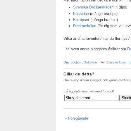
Mer information om deckare och krimin
Svenska Deckarakademin
(tips)
Boksidan
(många bra tips)
Boktipset
(många bra tips)
Deckarskolan
(för dig som vill utv
Vilka är dina favoriter? Har du fler tips?
Läs även andra bloggares åsikter om
De
Om:
Boktips
,
Guldkorn
Av:
Classier Corn
Gillar du detta?
Om du uppskattar inlägget, dela gärna med din
Få uppdateringar via email (gratis)!
« Föregående