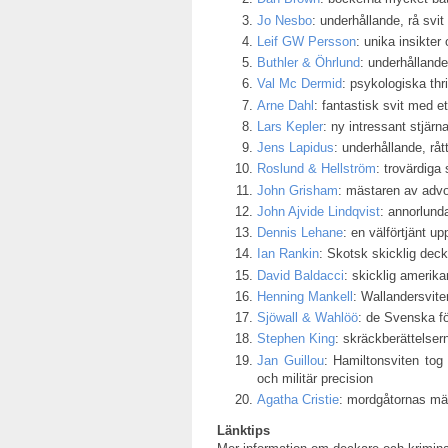
Jo Nesbo
: underhållande, rå svi
Leif GW Persson
: unika insikter
Buthler & Öhrlund
: underhållande
Val Mc Dermid
: psykologiska thri
Arne Dahl
: fantastisk svit med et
Lars Kepler
: ny intressant stjärn
Jens Lapidus
: underhållande, råt
Roslund & Hellström
: trovärdiga 
John Grisham
: mästaren av advo
John Ajvide Lindqvist
: annorlunda
Dennis Lehane
: en välförtjänt 
Ian Rankin
: Skotsk skicklig deck
David Baldacci
: skicklig amerikan
Henning Mankell
: Wallandersvit
Sjöwall & Wahlöö
: de Svenska fö
Stephen King
: skräckberättelser
Jan Guillou
: Hamiltonsviten tog
och militär precision
Agatha Cristie
: mordgåtornas mäs
Länktips