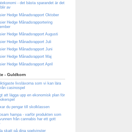
atekonomi - det bästa sparandet är det
blir av
sier Hedge Månadsrapport Oktober
sier Hedge Månadsrapportering
tember
sier Hedge Månadsrapport Augusti
sier Hedge Månadsrapport Juli
sier Hedge Månadsrapport Juni
sier Hedge Månadsrapport Maj
sier Hedge Månadsrapport April
e - Guldkorn
iktigaste livsläxorna som vi kan lära
från casinospel
igt att lägga upp en ekonomisk plan för
 pokerspel
ixar du pengar till skolklassen
osam hampa - varför produkten som
tvunnen från cannabis har ett gott
e
la skatt på dina spelvinster