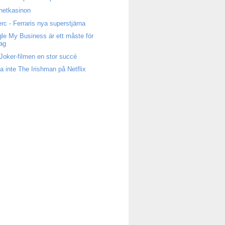
rnetkasinon
erc - Ferraris nya superstjärna
le My Business är ett måste för
tag
Joker-filmen en stor succé
a inte The Irishman på Netflix