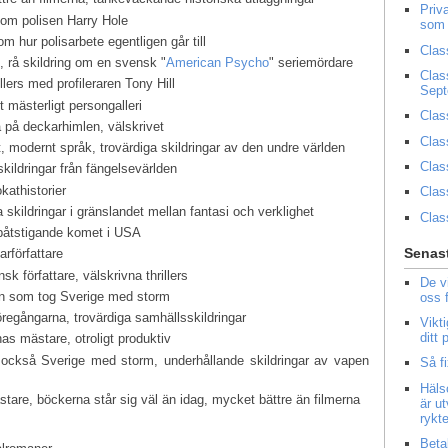
Priv
t om polisen Harry Hole
som 
 om hur polisarbete egentligen går till
Clas
, rå skildring om en svensk "
American Psycho
" seriemördare
Clas
llers med profileraren Tony Hill
Sep
t mästerligt persongalleri
Clas
a på deckarhimlen, välskrivet
Clas
t, modernt språk, trovärdiga skildringar av den undre världen
Clas
skildringar från fängelsevärlden
kathistorier
Clas
 skildringar i gränslandet mellan fantasi och verklighet
Clas
uppåtstigande komet i USA
Senast
arförfattare
sk författare, välskrivna thrillers
De v
en som tog Sverige med storm
oss 
regångarna, trovärdiga samhällsskildringar
Vikt
ditt
nas mästare, otroligt produktiv
 också Sverige med storm, underhållande skildringar av vapen
Så f
Häls
tare, böckerna står sig väl än idag, mycket bättre än filmerna
är u
rykt
Beta