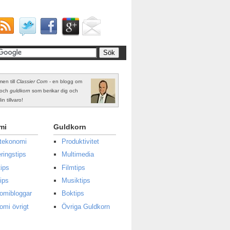
en till
Classier Corn
- en blogg om
och
guldkorn
som berikar dig och
in tillvaro!
mi
Guldkorn
atekonomi
Produktivitet
ringstips
Multimedia
ips
Filmtips
ips
Musiktips
omibloggar
Boktips
omi övrigt
Övriga Guldkorn