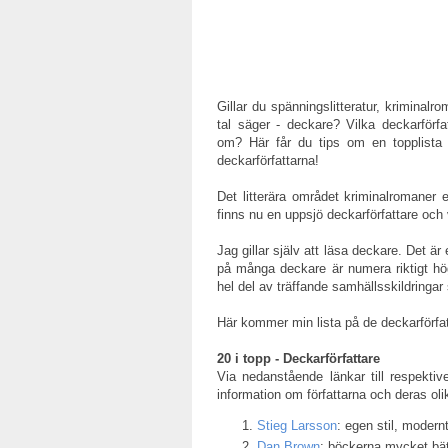
Gillar du spänningslitteratur, kriminalro
tal säger - deckare? Vilka deckarförfa
om? Här får du tips om en topplista
deckarförfattarna!
Det litterära området kriminalromaner 
finns nu en uppsjö deckarförfattare och va
Jag gillar själv att läsa deckare. Det ä
på många deckare är numera riktigt hög
hel del av träffande samhällsskildringa
Här kommer min lista på de deckarförfatt
20 i topp - Deckarförfattare
Via nedanstående länkar till respektive
information om författarna och deras oli
Stieg Larsson
: egen stil, modern
Dan Brown
: böckerna mycket bät