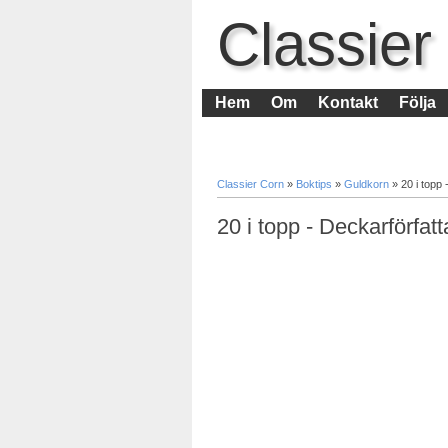
Classier
Hem
Om
Kontakt
Följa
Classier Corn
»
Boktips
»
Guldkorn
»
20 i topp 
20 i topp - Deckarförfatt