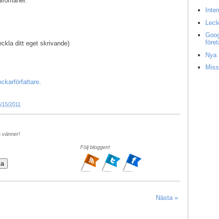
alromaner.
Inte
Lecl
Goog
före
eckla ditt eget skrivande)
Nya 
Miss
ckarförfattare
.
3/15/2011
a vänner!
Följ bloggen!
Nästa »