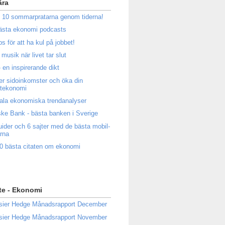
ära
 10 sommarpratarna genom tiderna!
ästa ekonomi podcasts
ps för att ha kul på jobbet!
musik när livet tar slut
 en inspirerande dikt
ler sidoinkomster och öka din
atekonomi
ala ekonomiska trendanalyser
ke Bank - bästa banken i Sverige
uider och 6 sajter med de bästa mobil-
rna
0 bästa citaten om ekonomi
te - Ekonomi
sier Hedge Månadsrapport December
sier Hedge Månadsrapport November