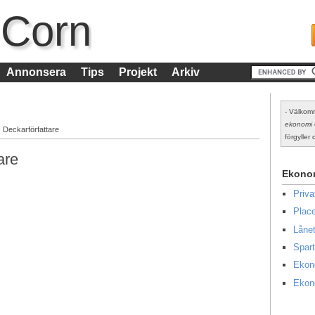
 Corn
Annonsera
Tips
Projekt
Arkiv
- Välkomm
ekonomi
- Deckarförfattare
förgyller d
are
Ekono
Priv
Place
Lånet
Spart
Ekon
Ekon