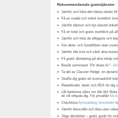
Rekommenderade gratistjänster
Jämför och hitta den bästa
räntan till
Få en snabb och enkel överblick öv
Jämför
elpriser
och byt
elavtal
enkelt
Få en total och gratis överblick på
al
Jämför och hitta de billigaste och bä
Gör aktie- och fondaffärer utan court
Jämför alla
kort
och sänk dina kostn
Få
gratis återbäring på dina inköp onl
Besök
seminariet "Ett rikare liv"
-
kli
Ta del av
Classier Hedge, en dynamis
Skaffa dig gratis ett
kostnadsfritt bo
Rabattkoder, deals och REA
för dig 
Låt bankerna slåss om ditt
lån
! Mata 
de vill erbjuda dig. För
privatlån
klick
Checklista
flyttstädning Stockholm
hä
Jämför blancolån och låna utan säke
Slipp däckböter – gratis guide för v