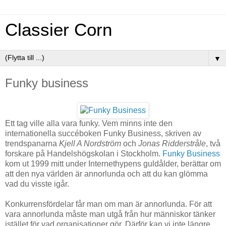
Classier Corn
▼
Funky business
Ett tag ville alla vara funky. Vem minns inte den
internationella succéboken Funky Business, skriven av
trendspanarna
Kjell A Nordström
och
Jonas Ridderstråle
, två
forskare på Handelshögskolan i Stockholm.
Funky Business
kom ut 1999 mitt under Internethypens guldålder, berättar om
att den nya världen är annorlunda och att du kan glömma
vad du visste igår.
Konkurrensfördelar får man om man är annorlunda. För att
vara annorlunda måste man utgå från hur människor tänker
istället för vad organisationer gör. Därför kan vi inte längre