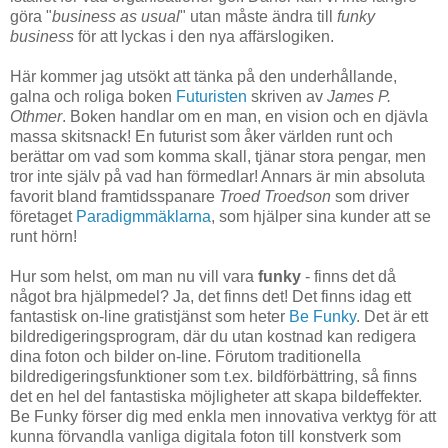
göra "
business as usual
" utan måste ändra till
funky
business
för att lyckas i den nya affärslogiken.
Här kommer jag utsökt att tänka på den underhållande,
galna och roliga boken
Futuristen
skriven av
James P.
Othmer
. Boken handlar om en man, en vision och en djävla
massa skitsnack! En futurist som åker världen runt och
berättar om vad som komma skall, tjänar stora pengar, men
tror inte själv på vad han förmedlar! Annars är min absoluta
favorit bland framtidsspanare
Troed Troedson
som driver
företaget
Paradigmmäklarna
, som hjälper sina kunder att se
runt hörn!
Hur som helst, om man nu vill vara
funky
- finns det då
något bra hjälpmedel? Ja, det finns det! Det finns idag ett
fantastisk on-line gratistjänst som heter
Be Funky
. Det är ett
bildredigeringsprogram, där du utan kostnad kan redigera
dina foton och bilder on-line. Förutom traditionella
bildredigeringsfunktioner som t.ex. bildförbättring, så finns
det en hel del fantastiska möjligheter att skapa bildeffekter.
Be Funky förser dig med enkla men innovativa verktyg för att
kunna förvandla vanliga digitala foton till konstverk som