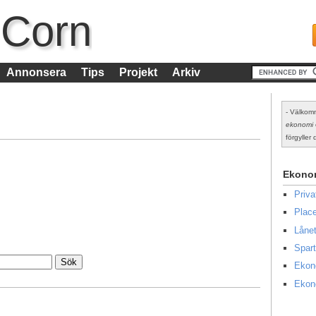
 Corn
Annonsera
Tips
Projekt
Arkiv
- Välkomm
ekonomi
förgyller d
Ekono
Priv
Place
Lånet
Spart
Ekon
Ekon