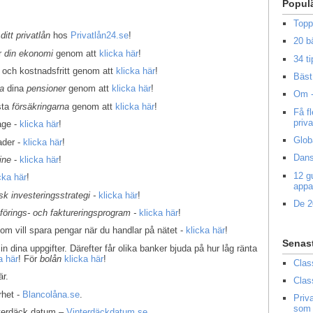
Popul
Topp
 ditt privatlån
hos
Privatlån24.se
!
20 b
er
din ekonomi
genom att
klicka här
!
34 ti
 och kostnadsfritt genom att
klicka här
!
Bäst 
la
dina
pensioner
genom att
klicka här
!
Om -
sta
försäkringarna
genom att
klicka här
!
Få f
priv
age -
klicka här
!
Glob
ader -
klicka här
!
Dans
ine
-
klicka här
!
12 g
cka här
!
appa
k investeringsstrategi -
klicka här
!
De 2
kförings- och faktureringsprogram -
klicka här
!
som vill spara pengar när du handlar på nätet -
klicka här
!
Senas
in dina uppgifter. Därefter får olika banker bjuda på hur låg ränta
a här
! För
bolån
klicka här
!
Clas
r.
Clas
rhet -
Blancolåna.se
.
Priv
som 
interdäck datum –
Vinterdäckdatum.se
.