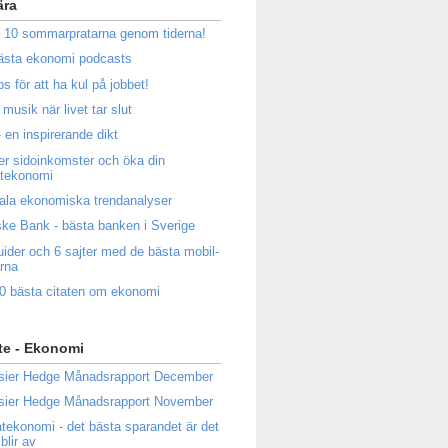
ära
 10 sommarpratarna genom tiderna!
ästa ekonomi podcasts
ps för att ha kul på jobbet!
musik när livet tar slut
 en inspirerande dikt
ler sidoinkomster och öka din
atekonomi
ala ekonomiska trendanalyser
ke Bank - bästa banken i Sverige
uider och 6 sajter med de bästa mobil-
rna
0 bästa citaten om ekonomi
te - Ekonomi
sier Hedge Månadsrapport December
sier Hedge Månadsrapport November
atekonomi - det bästa sparandet är det
blir av