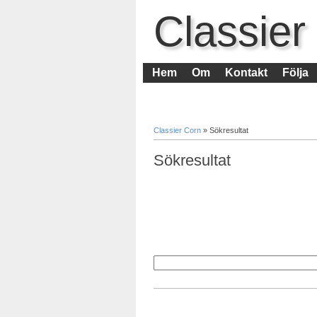
Classier
Hem
Om
Kontakt
Följa
Classier Corn
»
Sökresultat
Sökresultat