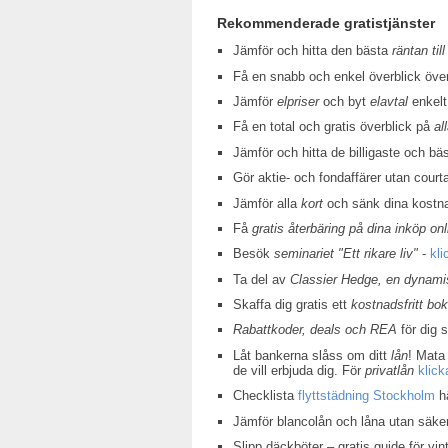
Rekommenderade gratistjänster
Jämför och hitta den bästa
räntan till
Få en snabb och enkel överblick öv
Jämför
elpriser
och byt
elavtal
enkelt
Få en total och gratis överblick på
al
Jämför och hitta de billigaste och bä
Gör aktie- och fondaffärer utan court
Jämför alla
kort
och sänk dina kostn
Få
gratis återbäring på dina inköp onl
Besök
seminariet "Ett rikare liv"
-
kli
Ta del av
Classier Hedge, en dynamis
Skaffa dig gratis ett
kostnadsfritt bo
Rabattkoder, deals och REA
för dig 
Låt bankerna slåss om ditt
lån
! Mata 
de vill erbjuda dig. För
privatlån
klick
Checklista
flyttstädning Stockholm
hä
Jämför blancolån och låna utan säke
Slipp däckböter – gratis guide för v