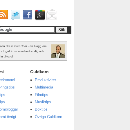
en till
Classier Corn
- en blogg om
och
guldkorn
som berikar dig och
in tillvaro!
mi
Guldkorn
atekonomi
Produktivitet
ringstips
Multimedia
ips
Filmtips
ips
Musiktips
omibloggar
Boktips
omi övrigt
Övriga Guldkorn