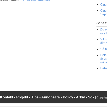
Clas
Clas
Sep
Senast
De v
oss 
Vikt
ditt
Så f
Häls
är u
rykt
Beta
Kontakt -
Projekt -
Tips -
Annonsera -
Policy -
Arkiv -
Sök
| Copyri