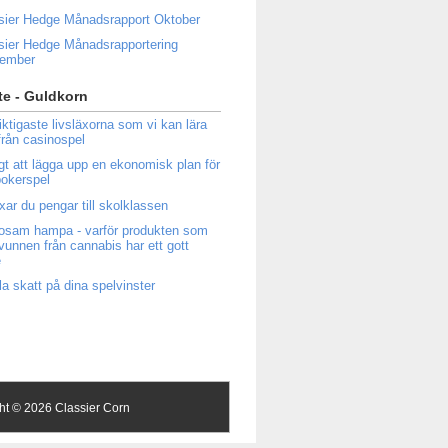
sier Hedge Månadsrapport Oktober
sier Hedge Månadsrapportering
tember
e - Guldkorn
iktigaste livsläxorna som vi kan lära
från casinospel
igt att lägga upp en ekonomisk plan för
 pokerspel
ixar du pengar till skolklassen
osam hampa - varför produkten som
tvunnen från cannabis har ett gott
e
la skatt på dina spelvinster
ght ©
2026 Classier Corn