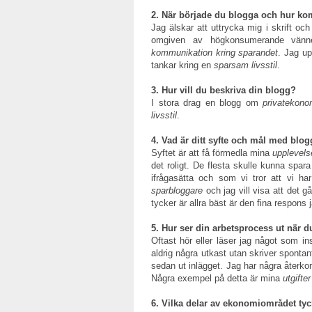
2. När började du blogga och hur ko
Jag älskar att uttrycka mig i skrift o
omgiven av högkonsumerande vänne
kommunikation kring sparandet
. Jag up
tankar kring en
sparsam livsstil
.
3. Hur vill du beskriva din blogg?
I stora drag en blogg om
privatekono
livsstil
.
4. Vad är ditt syfte och mål med blo
Syftet är att få förmedla mina
upplevels
det roligt. De flesta skulle kunna spar
ifrågasätta och som vi tror att vi h
sparbloggare
och jag vill visa att det 
tycker är allra bäst är den fina respons 
5. Hur ser din arbetsprocess ut när d
Oftast hör eller läser jag något som in
aldrig några utkast utan skriver spontan
sedan ut inlägget. Jag har några återk
Några exempel på detta är mina
utgifter
6. Vilka delar av ekonomiområdet tyck