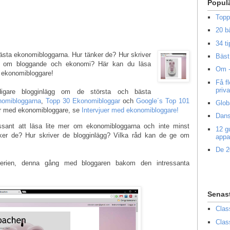
Popul
Topp
20 b
34 ti
bästa ekonomibloggarna. Hur tänker de? Hur skriver
Bäst 
ge om bloggande och ekonomi? Här kan du läsa
Om -
nt ekonomibloggare!
Få f
priv
igare blogginlägg om de största och bästa
nomibloggarna
,
Topp 30 Ekonomibloggar
och
Google´s Top 101
Glob
er med ekonomibloggare, se
Intervjuer med ekonomibloggare!
Dans
ssant att läsa lite mer om ekonomibloggarna och inte minst
12 g
ker de? Hur skriver de blogginlägg? Vilka råd kan de ge om
appa
De 2
erien, denna gång med bloggaren bakom den intressanta
Senas
Clas
Clas