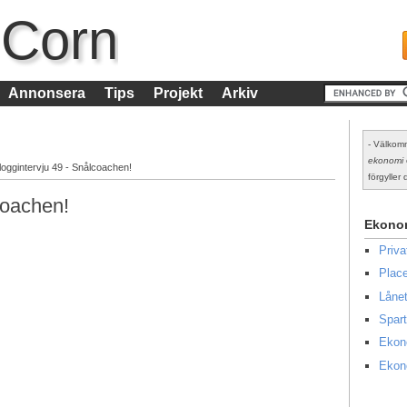
 Corn
Annonsera
Tips
Projekt
Arkiv
- Välkomm
ekonomi
loggintervju 49 - Snålcoachen!
förgyller d
coachen!
Ekono
Priv
Place
Lånet
Spart
Ekon
Ekon