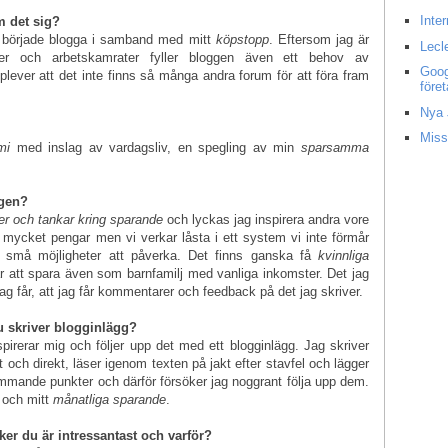
Inte
m det sig?
ch började blogga i samband med mitt
köpstopp
. Eftersom jag är
Lecl
r och arbetskamrater fyller bloggen även ett behov av
Goog
plever att det inte finns så många andra forum för att föra fram
före
Nya 
Miss
mi
med inslag av vardagsliv, en spegling av min
sparsamma
ggen?
er och tankar kring sparande
och lyckas jag inspirera andra vore
a mycket pengar men vi verkar låsta i ett system vi inte förmår
ar små möjligheter att påverka. Det finns ganska få
kvinnliga
går att spara även som barnfamilj med vanliga inkomster. Det jag
jag får, att jag får kommentarer och feedback på det jag skriver.
u skriver blogginlägg?
spirerar mig och följer upp det med ett blogginlägg. Jag skriver
t och direkt, läser igenom texten på jakt efter stavfel och lägger
ommande punkter och därför försöker jag noggrant följa upp dem.
och mitt
månatliga sparande
.
er du är intressantast och varför?