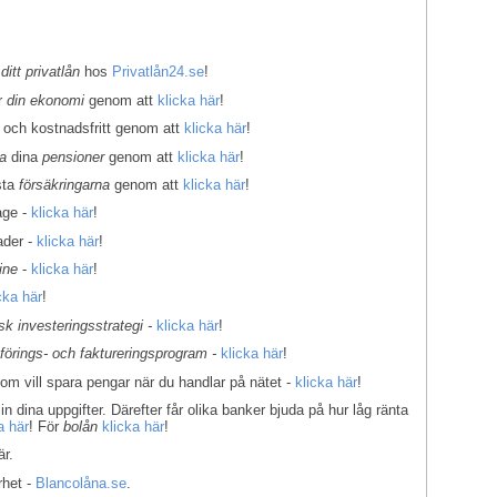
 ditt privatlån
hos
Privatlån24.se
!
er
din ekonomi
genom att
klicka här
!
 och kostnadsfritt genom att
klicka här
!
la
dina
pensioner
genom att
klicka här
!
sta
försäkringarna
genom att
klicka här
!
age -
klicka här
!
ader -
klicka här
!
ine
-
klicka här
!
cka här
!
k investeringsstrategi -
klicka här
!
kförings- och faktureringsprogram -
klicka här
!
som vill spara pengar när du handlar på nätet -
klicka här
!
in dina uppgifter. Därefter får olika banker bjuda på hur låg ränta
a här
! För
bolån
klicka här
!
r.
rhet -
Blancolåna.se
.