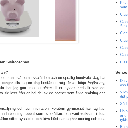
Priv
som 
Clas
Clas
Sep
Clas
Clas
Clas
Clas
Clas
aren
Snålcoachen
.
Senast
jälv?
ed man, två barn i skolåldern och en sprallig hundvalp. Jag har
De v
t pengar tills jag en dag bestämde mig för att börja
frigöra mig
oss 
kt har jag gått från att
slösa
till att
spara
med allt vad det
Vikt
yta sig loss från en hel del av de normer som finns omkring oss
ditt
Så f
örsäljning och administration. Förutom gymnasiet har jag läst
Häls
undutbildning, jobbat som översättare och varit verksam i flera
är u
llan sitter sysslolös och trivs bäst när jag har ordning och reda
rykt
Beta