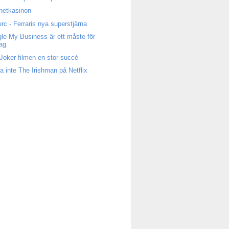
rnetkasinon
erc - Ferraris nya superstjärna
le My Business är ett måste för
tag
Joker-filmen en stor succé
a inte The Irishman på Netflix