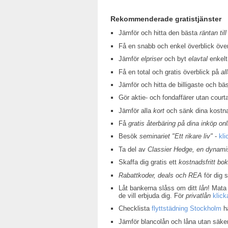
Rekommenderade gratistjänster
Jämför och hitta den bästa
räntan till
Få en snabb och enkel överblick öv
Jämför
elpriser
och byt
elavtal
enkelt
Få en total och gratis överblick på
al
Jämför och hitta de billigaste och bä
Gör aktie- och fondaffärer utan court
Jämför alla
kort
och sänk dina kostn
Få
gratis återbäring på dina inköp onl
Besök
seminariet "Ett rikare liv"
-
kli
Ta del av
Classier Hedge, en dynamis
Skaffa dig gratis ett
kostnadsfritt bo
Rabattkoder, deals och REA
för dig 
Låt bankerna slåss om ditt
lån
! Mata 
de vill erbjuda dig. För
privatlån
klick
Checklista
flyttstädning Stockholm
hä
Jämför blancolån och låna utan säke