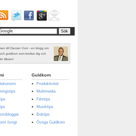
en till
Classier Corn
- en blogg om
och
guldkorn
som berikar dig och
in tillvaro!
mi
Guldkorn
atekonomi
Produktivitet
ringstips
Multimedia
ips
Filmtips
ips
Musiktips
omibloggar
Boktips
omi övrigt
Övriga Guldkorn