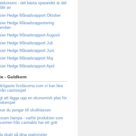
atekonomi - det bästa sparandet är det
blir av
sier Hedge Månadsrapport Oktober
sier Hedge Månadsrapportering
tember
sier Hedge Månadsrapport Augusti
sier Hedge Månadsrapport Juli
sier Hedge Månadsrapport Juni
sier Hedge Månadsrapport Maj
sier Hedge Månadsrapport April
e - Guldkorn
iktigaste livsläxorna som vi kan lära
från casinospel
igt att lägga upp en ekonomisk plan för
 pokerspel
ixar du pengar till skolklassen
osam hampa - varför produkten som
tvunnen från cannabis har ett gott
e
la skatt på dina spelvinster