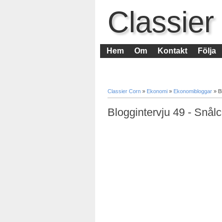
Classier
Hem
Om
Kontakt
Följa
Classier Corn
»
Ekonomi
»
Ekonomibloggar
»
B
Bloggintervju 49 - Snål