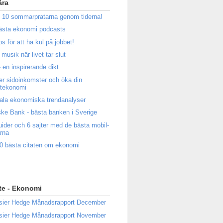
ära
 10 sommarpratarna genom tiderna!
ästa ekonomi podcasts
ps för att ha kul på jobbet!
musik när livet tar slut
 en inspirerande dikt
ler sidoinkomster och öka din
atekonomi
ala ekonomiska trendanalyser
ke Bank - bästa banken i Sverige
uider och 6 sajter med de bästa mobil-
rna
0 bästa citaten om ekonomi
te - Ekonomi
sier Hedge Månadsrapport December
sier Hedge Månadsrapport November