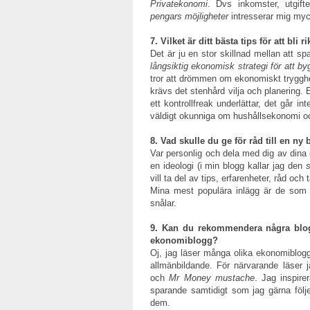
Privatekonomi
. Dvs inkomster, utgift
pengars möjligheter
intresserar mig myc
7. Vilket är ditt bästa tips för att bli r
Det är ju en stor skillnad mellan att sp
långsiktig ekonomisk strategi för att by
tror att drömmen om ekonomiskt tryggh
krävs det stenhård vilja och planering. E
ett kontrollfreak underlättar, det går 
väldigt okunniga om hushållsekonomi o
8. Vad skulle du ge för råd till en n
Var personlig och dela med dig av dina 
en ideologi (i min blogg kallar jag den
vill ta del av tips, erfarenheter, råd oc
Mina mest populära inlägg är de som 
snålar.
9. Kan du rekommendera några blogga
ekonomiblogg?
Oj, jag läser många olika ekonomiblogga
allmänbildande. För närvarande läser
och
Mr Money mustache
. Jag inspire
sparande samtidigt som jag gärna följ
dem.