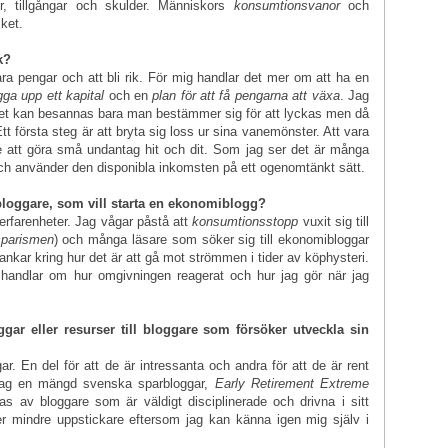
er, tillgångar och skulder. Människors
konsumtionsvanor
och
ket.
ik?
ara pengar och att bli rik. För mig handlar det mer om att ha en
gga upp ett kapital
och en
plan för att få pengarna att växa
. Jag
et kan besannas bara man bestämmer sig för att lyckas men då
tt första steg är att bryta sig loss ur sina vanemönster. Att vara
inte att göra små undantag hit och dit. Som jag ser det är många
ch använder den disponibla inkomsten på ett ogenomtänkt sätt.
y bloggare, som vill starta en ekonomiblogg?
erfarenheter. Jag vågar påstå att
konsumtionsstopp
vuxit sig till
sparismen
) och många läsare som söker sig till ekonomibloggar
h tankar kring hur det är att gå mot strömmen i tider av köphysteri.
handlar om hur omgivningen reagerat och hur jag gör när jag
r eller resurser till bloggare som försöker utveckla sin
r. En del för att de är intressanta och andra för att de är rent
 jag en mängd svenska sparbloggar,
Early Retirement Extreme
ras av bloggare som är väldigt disciplinerade och drivna i sitt
er mindre uppstickare eftersom jag kan känna igen mig själv i