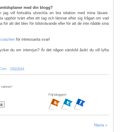
framtidsplaner med din blogg?
jag vill fortsätta utveckla en bra relation med mina läsare.
a upphör tvärt efter ett tag och lämnar efter sig frågan om vad
för att det blev för tidskrävande eller för att de inte nådde sina
lcoachen
för intressanta svar!
cker du om intervjun? Är det någon särskild åsikt du vill lyfta
 Corn
7/02/2014
a vänner!
Följ bloggen!
Nästa »